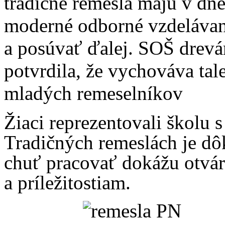
tradičné remeslá majú v dne
moderné odborné vzdelávanie
a posúvať ďalej. SOŠ drevá
potvrdila, že vychováva ta
mladých remeselníkov
Žiaci reprezentovali školu 
Tradičných remeslách je dôk
chuť pracovať dokážu otvá
a príležitostiam.