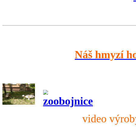
Náš hmyzí h
video výro