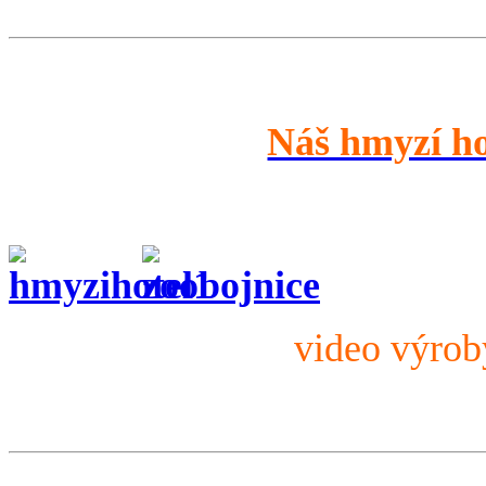
Náš hmyzí h
video výro