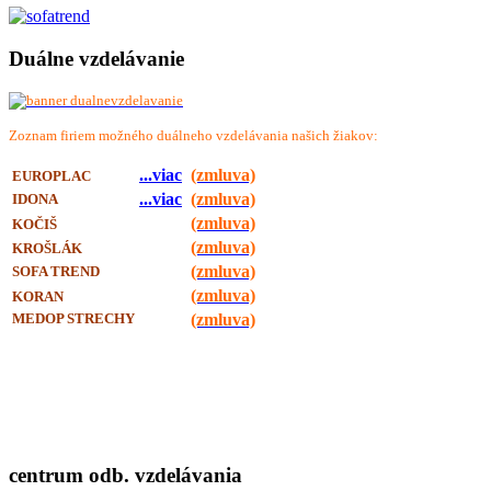
Duálne vzdelávanie
Zoznam firiem možného duálneho vzdelávania našich žiakov:
...viac
(zmluva)
EUROPLAC
...viac
(zmluva)
IDONA
(zmluva)
KOČIŠ
(zmluva)
KROŠLÁK
(zmluva)
SOFA TREND
(zmluva)
KORAN
(zmluva)
MEDOP STRECHY
centrum odb. vzdelávania