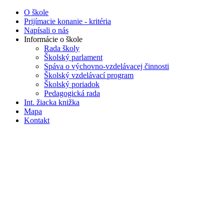
O škole
Prijímacie konanie - kritéria
Napísali o nás
Informácie o škole
Rada školy
Školský parlament
Spáva o výchovno-vzdelávacej činnosti
Školský vzdelávací program
Školský poriadok
Pedagogická rada
Int. žiacka knižka
Mapa
Kontakt