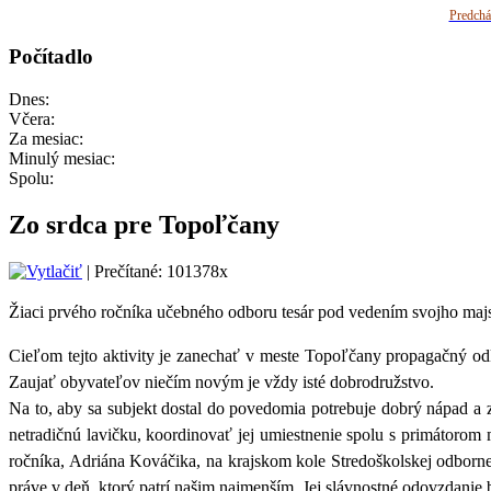
Predchá
Počítadlo
Dnes:
Včera:
Za mesiac:
Minulý mesiac:
Spolu:
Zo srdca pre Topoľčany
| Prečítané: 101378x
Žiaci prvého ročníka učebného odboru tesár pod vedením svojho majst
Cieľom tejto aktivity je zanechať v meste Topoľčany propagačný odk
Zaujať obyvateľov niečím novým je vždy isté dobrodružstvo.
Na to, aby sa subjekt dostal do povedomia potrebuje dobrý nápad a 
netradičnú lavičku, koordinovať jej umiestnenie spolu s primátorom
ročníka, Adriána Kováčika, na krajskom kole Stredoškolskej odbornej
práve v deň, ktorý patrí našim najmenším. Jej slávnostné odovzdanie 