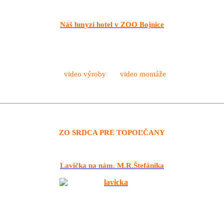
Náš hmyzí hotel v ZOO Bojnice
video výroby video montáže
ZO SRDCA PRE TOPOĽČANY
Lavička na nám. M.R.Štefánika