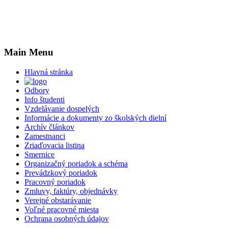
Main Menu
Hlavná stránka
Odbory
Info študenti
Vzdelávanie dospelých
Informácie a dokumenty zo školských dielní
Archív článkov
Zamestnanci
Zriaďovacia listina
Smernice
Organizačný poriadok a schéma
Prevádzkový poriadok
Pracovný poriadok
Zmluvy, faktúry, objednávky
Verejné obstarávanie
Voľné pracovné miesta
Ochrana osobných údajov