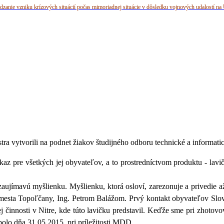
dzanie vzniku krízových situácií počas mimoriadnej situácie v dôsledku vojnových udalostí na 
ra vytvorili na podnet žiakov študijného odboru technické a informati
az pre všetkých jej obyvateľov, a to prostredníctvom produktu - lav
zaujímavú myšlienku. Myšlienku, ktorá osloví, zarezonuje a privedie
 mesta Topoľčany, Ing. Petrom Balážom. Prvý kontakt obyvateľov Slove
 činnosti v Nitre, kde túto lavičku predstavil. Keďže sme pri zhotovo
bolo dňa 31.05.2015, pri príležitosti MDD.