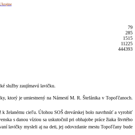
Ukrajine
79
285
1515
11225
444393
cké služby zaujímavú lavičku.
ičky, ktorý je umiestnený na Námestí M. R. Štefánika v Topoľčanoch.
 až k želanému cieľu. Úlohou SOŠ drevárskej bolo navrhnúť a vyrobiť
nska s danou víziou sa uskutočnil pri obhajobe práce žiaka štvrtého
vaní lavičky mysleli aj na deti, jej odovzdanie mestu Topoľčany bude