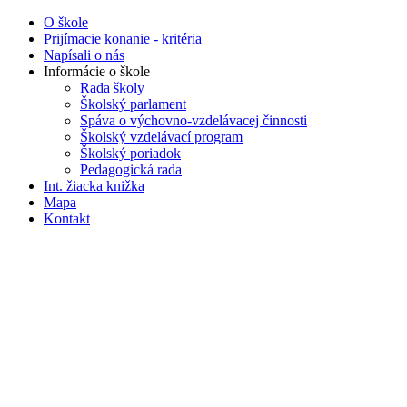
O škole
Prijímacie konanie - kritéria
Napísali o nás
Informácie o škole
Rada školy
Školský parlament
Spáva o výchovno-vzdelávacej činnosti
Školský vzdelávací program
Školský poriadok
Pedagogická rada
Int. žiacka knižka
Mapa
Kontakt