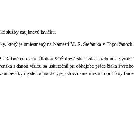
cké služby zaujímavú lavičku.
ičky, ktorý je umiestnený na Námestí M. R. Štefánika v Topoľčanoch.
 až k želanému cieľu. Úlohou SOŠ drevárskej bolo navrhnúť a vyrobiť
nska s danou víziou sa uskutočnil pri obhajobe práce žiaka štvrtého
vaní lavičky mysleli aj na deti, jej odovzdanie mestu Topoľčany bude