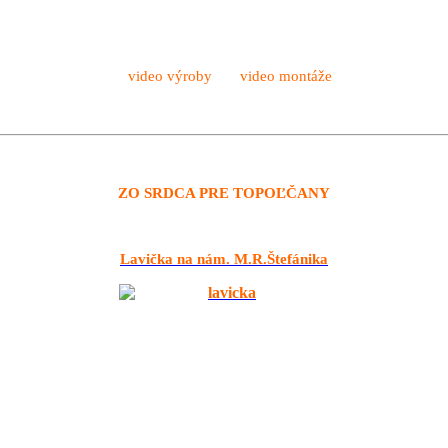
video výroby video montáže
ZO SRDCA PRE TOPOĽČANY
Lavička na nám. M.R.Štefánika