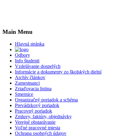
Main Menu
Hlavná stránka
Odbory
Info študenti
Vzdelávanie dospelých
Informácie a dokumenty zo školských dielní
Archív článkov
Zamestnanci
Zriaďovacia listina
Smernice
Organizačný poriadok a schéma
Prevádzkový poriadok
Pracovný poriadok
Zmluvy, faktúry, objednávky
Verejné obstarávanie
Voľné pracovné miesta
Ochrana osobných údajov