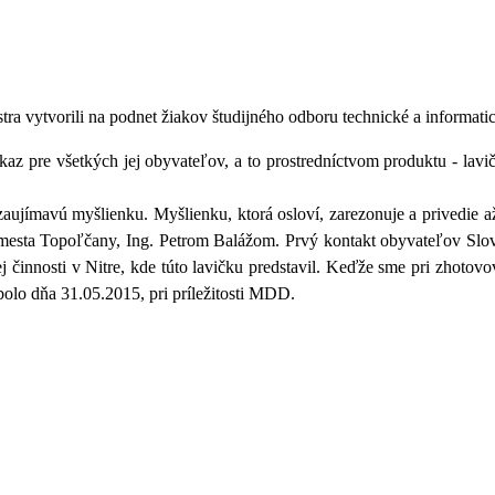
ra vytvorili na podnet žiakov študijného odboru technické a informati
az pre všetkých jej obyvateľov, a to prostredníctvom produktu - lav
zaujímavú myšlienku. Myšlienku, ktorá osloví, zarezonuje a privedie
 mesta Topoľčany, Ing. Petrom Balážom. Prvý kontakt obyvateľov Slove
 činnosti v Nitre, kde túto lavičku predstavil. Keďže sme pri zhotovo
bolo dňa 31.05.2015, pri príležitosti MDD.