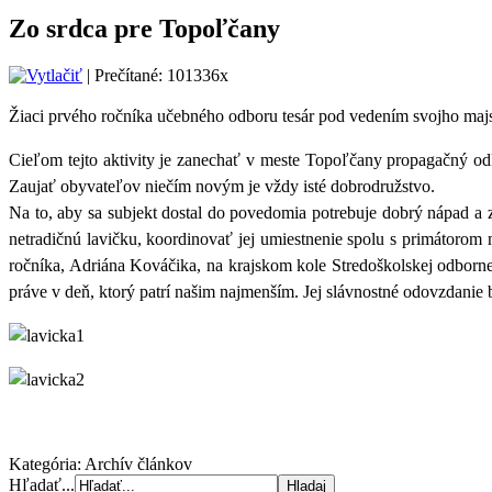
Zo srdca pre Topoľčany
| Prečítané: 101336x
Žiaci prvého ročníka učebného odboru tesár pod vedením svojho majst
Cieľom tejto aktivity je zanechať v meste Topoľčany propagačný odk
Zaujať obyvateľov niečím novým je vždy isté dobrodružstvo.
Na to, aby sa subjekt dostal do povedomia potrebuje dobrý nápad a 
netradičnú lavičku, koordinovať jej umiestnenie spolu s primátorom
ročníka, Adriána Kováčika, na krajskom kole Stredoškolskej odbornej
práve v deň, ktorý patrí našim najmenším. Jej slávnostné odovzdanie 
Kategória:
Archív článkov
Hľadať...