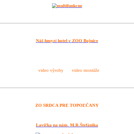
Náš hmyzí hotel v ZOO Bojnice
video výroby video montáže
ZO SRDCA PRE TOPOĽČANY
Lavička na nám. M.R.Štefánika