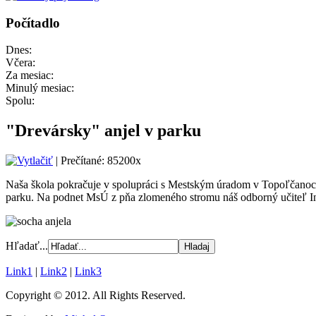
Počítadlo
Dnes:
Včera:
Za mesiac:
Minulý mesiac:
Spolu:
"Drevársky" anjel v parku
| Prečítané: 85200x
Naša škola pokračuje v spolupráci s Mestským úradom v Topoľčanoch 
parku. Na podnet MsÚ z pňa zlomeného stromu náš odborný učiteľ Ing.
Hľadať...
Link1
|
Link2
|
Link3
Copyright © 2012. All Rights Reserved.