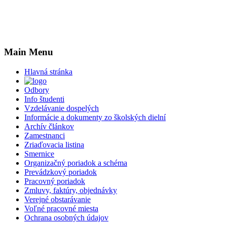
Main Menu
Hlavná stránka
Odbory
Info študenti
Vzdelávanie dospelých
Informácie a dokumenty zo školských dielní
Archív článkov
Zamestnanci
Zriaďovacia listina
Smernice
Organizačný poriadok a schéma
Prevádzkový poriadok
Pracovný poriadok
Zmluvy, faktúry, objednávky
Verejné obstarávanie
Voľné pracovné miesta
Ochrana osobných údajov