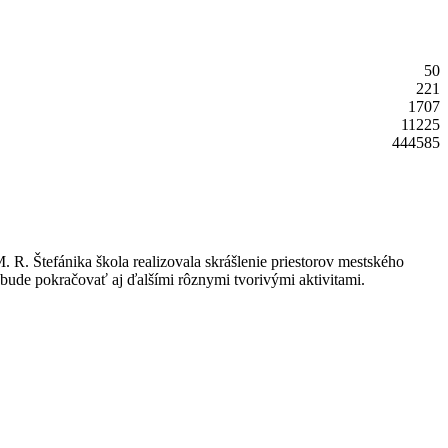
50
221
1707
11225
444585
R. Štefánika škola realizovala skrášlenie priestorov mestského
bude pokračovať aj ďalšími rôznymi tvorivými aktivitami.