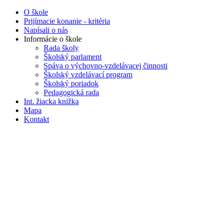
O škole
Prijímacie konanie - kritéria
Napísali o nás
Informácie o škole
Rada školy
Školský parlament
Spáva o výchovno-vzdelávacej činnosti
Školský vzdelávací program
Školský poriadok
Pedagogická rada
Int. žiacka knižka
Mapa
Kontakt